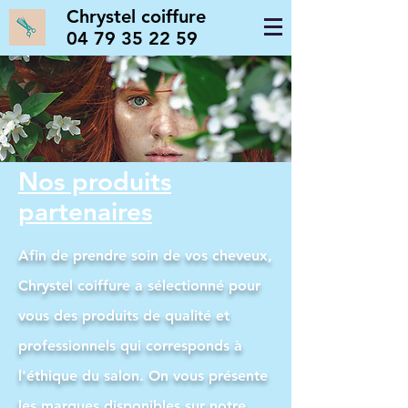
Chrystel coiffure
04 79 35 22 59
Nos produits
partenaires
Afin de prendre soin de vos cheveux,
Chrystel coiffure a sélectionné pour
vous des produits de qualité et
professionnels qui corresponds à
l'éthique du salon. On vous présente
les marques disponibles sur notre